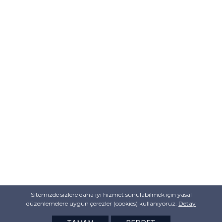
Sitemizde sizlere daha iyi hizmet sunulabilmek için yasal
düzenlemelere uygun çerezler (cookies) kullanıyoruz.
Detay