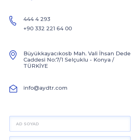
444 4 293
+90 332 221 64 00
Büyükkayacıkosb Mah. Vali İhsan Dede
Caddesi No:7/1 ​Selçuklu - Konya /
TÜRKİYE
info@aydtr.com