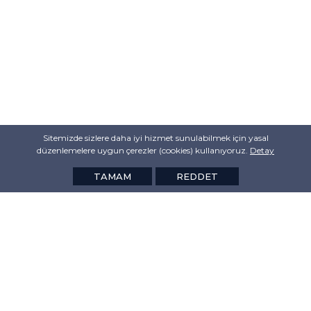
Sitemizde sizlere daha iyi hizmet sunulabilmek için yasal
düzenlemelere uygun çerezler (cookies) kullanıyoruz.
Detay
TAMAM
REDDET
KURUMSAL
YETKİNLİKLERİMİZ
ÜRÜNLER
MEDYA