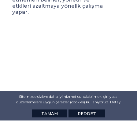
etkileri azaltmaya yönelik çalışma
et
yapar.
ya
Sitemizde sizlere daha iyi hizmet sunulabilmek için yasal
düzenlemelere uygun çerezler (cookies) kullanıyoruz.
Detay
TAMAM
REDDET