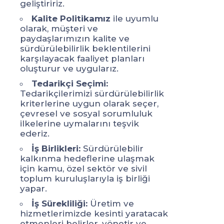
geliştiririz.
ge
Kalite Politikamız
ile uyumlu
olarak, müşteri ve
ol
paydaşlarımızın kalite ve
pa
sürdürülebilirlik beklentilerini
sü
karşılayacak faaliyet planları
ka
oluşturur ve uygularız.
ol
Tedarikçi Seçimi:
Tedarikçilerimizi sürdürülebilirlik
Te
kriterlerine uygun olarak seçer,
kr
çevresel ve sosyal sorumluluk
çe
ilkelerine uymalarını teşvik
il
ederiz.
ed
İş Birlikleri:
Sürdürülebilir
kalkınma hedeflerine ulaşmak
ka
için kamu, özel sektör ve sivil
iç
toplum kuruluşlarıyla iş birliği
to
yapar.
ya
İş Sürekliliği:
Üretim ve
hizmetlerimizde kesinti yaratacak
hi
etmenleri belirler, yönetir ve
et