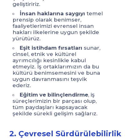
geliştiririz.
ge
İnsan haklarına saygıyı
temel
prensip olarak benimser,
pr
faaliyetlerimizi evrensel insan
fa
hakları ilkelerine uygun şekilde
ha
yürütürüz.
yü
Eşit istihdam fırsatları
sunar,
cinsel, etnik ve kültürel
ci
ayrımcılığı kesinlikle kabul
ay
etmeyiz. İş ortaklarımızın da bu
et
kültürü benimsemesini ve buna
kü
uygun davranmasını teşvik
uy
ederiz.
ed
Eğitim ve bilinçlendirme
, iş
süreçlerimizin bir parçası olup,
sü
tüm paydaşları kapsayacak
tü
şekilde sürekli gelişim sağlarız.
şe
2. Çevresel Sürdürülebilirlik
2.