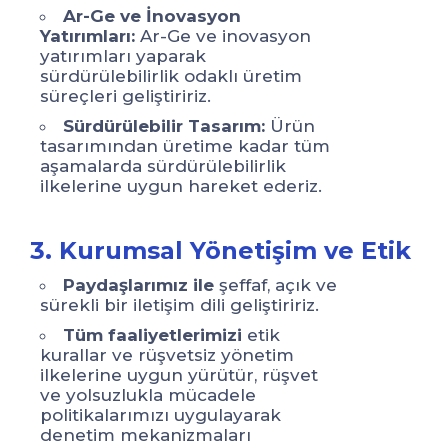
Ar-Ge ve İnovasyon
Yatırımları:
Ar-Ge ve inovasyon
Ya
yatırımları yaparak
ya
sürdürülebilirlik odaklı üretim
sü
süreçleri geliştiririz.
sü
Sürdürülebilir Tasarım:
Ürün
tasarımından üretime kadar tüm
ta
aşamalarda sürdürülebilirlik
aş
ilkelerine uygun hareket ederiz.
il
ik
3. Kurumsal Yönetişim ve Etik
3.
Paydaşlarımız ile
şeffaf, açık ve
sürekli bir iletişim dili geliştiririz.
sü
Tüm faaliyetlerimizi
etik
kurallar ve rüşvetsiz yönetim
ku
ilkelerine uygun yürütür, rüşvet
il
ve yolsuzlukla mücadele
ve
politikalarımızı uygulayarak
po
denetim mekanizmaları
d