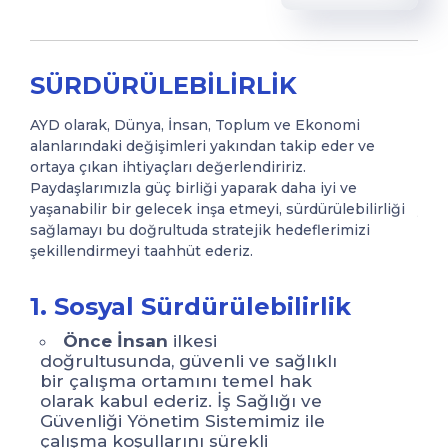
SÜRDÜRÜLEBİLİRLİK
AYD olarak, Dünya, İnsan, Toplum ve Ekonomi
AYD
alanlarındaki değişimleri yakından takip eder ve
alan
ortaya çıkan ihtiyaçları değerlendiririz.
orta
Paydaşlarımızla güç birliği yaparak daha iyi ve
Payd
iği
yaşanabilir bir gelecek inşa etmeyi, sürdürülebilirliği
yaşa
sağlamayı bu doğrultuda stratejik hedeflerimizi
sağl
şekillendirmeyi taahhüt ederiz.
şeki
1. Sosyal Sürdürülebilirlik
1.
Önce İnsan
ilkesi
doğrultusunda, güvenli ve sağlıklı
do
bir çalışma ortamını temel hak
bi
olarak kabul ederiz. İş Sağlığı ve
ol
Güvenliği Yönetim Sistemimiz ile
Gü
çalışma koşullarını sürekli
ça