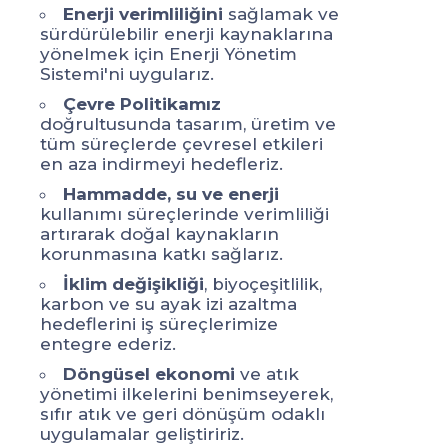
Enerji verimliliğini
sağlamak ve
sürdürülebilir enerji kaynaklarına
sü
yönelmek için Enerji Yönetim
yö
Sistemi'ni uygularız.
Si
Çevre Politikamız
doğrultusunda tasarım, üretim ve
do
tüm süreçlerde çevresel etkileri
tü
en aza indirmeyi hedefleriz.
en
Hammadde, su ve enerji
kullanımı süreçlerinde verimliliği
ku
artırarak doğal kaynakların
ar
korunmasına katkı sağlarız.
ko
İklim değişikliği
, biyoçeşitlilik,
karbon ve su ayak izi azaltma
ka
hedeflerini iş süreçlerimize
he
entegre ederiz.
en
Döngüsel ekonomi
ve atık
yönetimi ilkelerini benimseyerek,
yö
sıfır atık ve geri dönüşüm odaklı
sı
uygulamalar geliştiririz.
uy